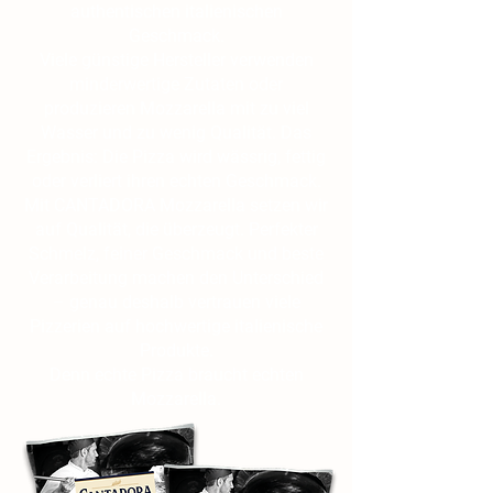
authentischen italienischen
Geschmack.
Viele günstige Hersteller verwenden
minderwertige Zutaten oder
produzieren Mozzarella mit zu viel
Wasser und zu wenig Qualität. Das
Ergebnis: Die Pizza wird wässrig, fettig
oder verliert ihren echten Geschmack.
Mit CANTADORA Mozzarella setzen wir
auf Qualität, die überzeugt. Perfekter
Schmelz, feiner Geschmack und beste
Verarbeitung machen den Unterschied
– genau deshalb vertrauen viele
Pizzerien auf hochwertige italienische
Produkte.
Denn echte Pizza braucht echten
Mozzarella.